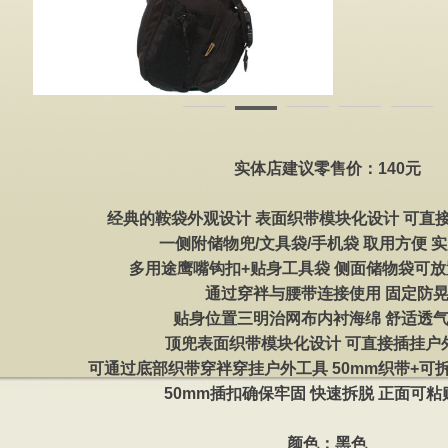
实体店建议零售价：140元
经典的鞍袋外观设计
表面织带模块化设计 可直
一侧附储物兜/文具袋/手机袋 取用方便 
多用途鹰嘴钩扣+贴身工具袋 侧面储物袋可
通过穿袢与腰带连接使用 固定防
贴身位置三明治网布内衬海绵 舒适透
顶兜表面织带模块化设计 可直接插挂户
可通过底部织带穿袢穿挂户外工具
50mm织带+可
50mm插扣确保牢固 快速拆脱
正面可粘
颜色：黑色