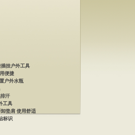
接插挂户外工具
实用便捷
放置户外水瓶
晃
气排汗
外工具
拆卸垫肩 使用舒适
贴标识