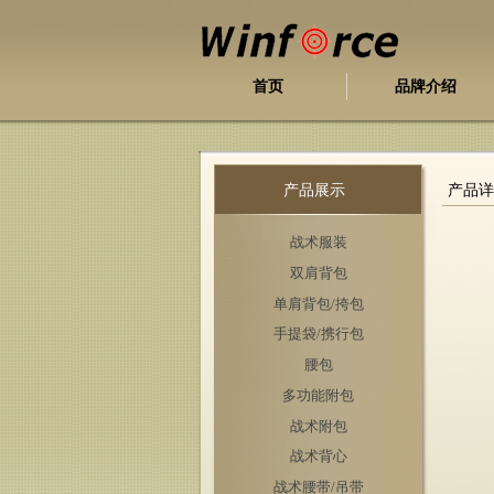
首页
品牌介绍
产品展示
产品详
战术服装
双肩背包
单肩背包/挎包
手提袋/携行包
腰包
多功能附包
战术附包
战术背心
战术腰带/吊带